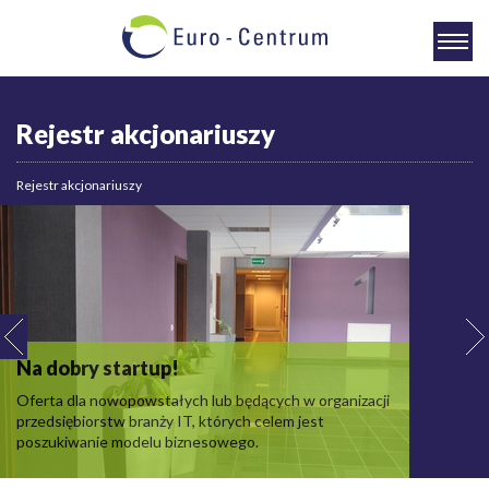
Rejestr akcjonariuszy
Rejestr akcjonariuszy
Na dobry startup!
Oferta dla nowopowstałych lub będących w organizacji
przedsiębiorstw branży IT, których celem jest
poszukiwanie modelu biznesowego.