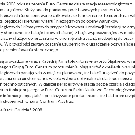
ia 2008 roku na terenie Euro-Centrum działa stacja meteorologiczna z
m czujników. Służy ona do pomiarów podstawowych parametrów
ogicznych (promieniowanie całkowite, usłonecznienie, temperatura i wi
a, prędkość i kierunek wiatru ) niezbędnych do oceny warunków
ogicznych i klimatycznych przy projektowaniu i realizacji instalacji solarn
ry słoneczne, instalacje fotowoltaiczne). Stacja wyposażona jest w modu
aiczny służący do jej zasilania w energię elektryczną, niezbędną do pracy
w. W przyszłości zestaw zostanie uzupełniony o urządzenie pozwalające 
ie promieniowania słonecznego.
są prowadzone wraz z Katedrą Klimatologii Uniwersytetu Śląskiego, w r
nego z Grupą Euro-Centrum porozumienia. Mają służyć określeniu waru
ogicznych panujących w miejscu planowanej instalacji urządzeń do pozy
arzania energii słonecznej, w celu wyboru optymalnych dla tego miejsca
ń technologicznych. W dalszej perspektywie stacja będzie częścią skład
orium funkcjonującego w Euro-Centrum Parku Naukowo-Technologiczny
 informacje będą także przekazywane producentom i instalatorom urzą
h skupionych w Euro-Centrum Klastrze.
alizacji: Grudzień 2008