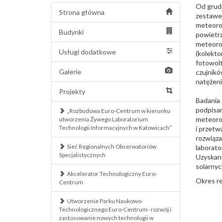
Od grudn
Strona główna
zestawe
meteorol
Budynki
powietrz
meteorol
Usługi dodatkowe
(kolekto
fotowolt
Galerie
czujnikó
natężen
Projekty
Badania 
podpisa
„Rozbudowa Euro-Centrum w kierunku
meteorol
utworzenia Żywego Laboratorium
Technologii Informacyjnych w Katowicach”
i przetw
rozwiąza
Sieć Regionalnych Obserwatoriów
laborat
Specjalistycznych
Uzyskane
solarnyc
Akcelerator Technologiczny Euro-
Okres re
Centrum
Utworzenie Parku Naukowo-
Technologicznego Euro-Centrum- rozwój i
zastosowanie nowych technologii w