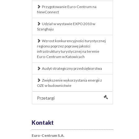
Przygotowanie Euro-Centrum na
NewConnect
Udział w wystawie EXPO 2010 w
Szanghaju
Wzrost konkurencyjności turystycznej
regionu poprzez poprawę jakości
infrastruktury turystycznej na terenie
Euro-Centrum w Katowicach
Audyt strategiczny przedsiębiorstwa
Zwiększenie wykorzystania energii z
OZE w budownictwie
Przetargi
Kontakt
Euro-Centrum S.A.