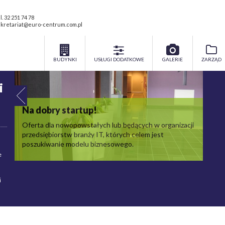
l. 32 251 74 78
kretariat@euro-centrum.com.pl
h
BUDYNKI
USŁUGI DODATKOWE
GALERIE
ZARZĄD
i
Na dobry startup!
Oferta dla nowopowstałych lub będących w organizacji
przedsiębiorstw branży IT, których celem jest
poszukiwanie modelu biznesowego.
e
i