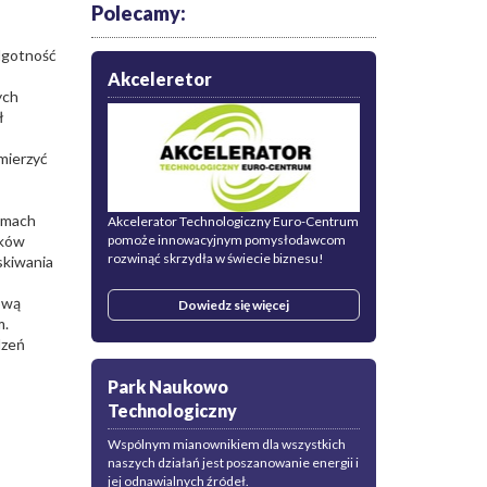
Polecamy:
lgotność
Akceleretor
ych
ł
mierzyć
amach
Akcelerator Technologiczny Euro-Centrum
pomoże innowacyjnym pomysłodawcom
nków
rozwinąć skrzydła w świecie biznesu!
skiwania
ową
Dowiedz się więcej
m.
dzeń
Park Naukowo
Technologiczny
Wspólnym mianownikiem dla wszystkich
naszych działań jest poszanowanie energii i
jej odnawialnych źródeł.