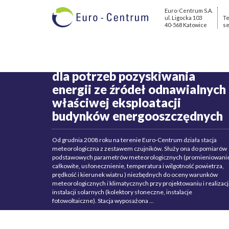
Euro-Centrum S.A.
ul. Ligocka 103
Te
40-568 Katowice
se
Ocena warunków klimatycznyc
dla potrzeb pozyskiwania
energii ze źródeł odnawialnych 
właściwej eksploatacji
budynków energooszczędnych
Od grudnia 2008 roku na terenie Euro-Centrum działa stacja
meteorologiczna z zestawem czujników. Służy ona do pomiarów
podstawowych parametrów meteorologicznych (promieniowani
całkowite, usłonecznienie, temperatura i wilgotność powietrza,
prędkość i kierunek wiatru ) niezbędnych do oceny warunków
meteorologicznych i klimatycznych przy projektowaniu i realizacj
instalacji solarnych (kolektory słoneczne, instalacje
fotowoltaiczne). Stacja wyposażona ...