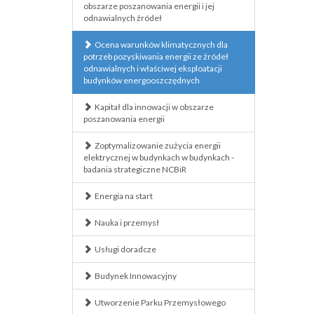
obszarze poszanowania energii i jej
odnawialnych źródeł
Ocena warunków klimatycznych dla
potrzeb pozyskiwania energii ze źródeł
odnawialnych i właściwej eksploatacji
budynków energooszczędnych
Kapitał dla innowacji w obszarze
poszanowania energii
Zoptymalizowanie zużycia energii
elektrycznej w budynkach w budynkach -
badania strategiczne NCBiR
Energia na start
Nauka i przemysł
Usługi doradcze
Budynek Innowacyjny
Utworzenie Parku Przemysłowego