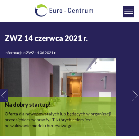
ZWZ 14 czerwca 2021 r.
Informacja o ZWZ 14 06 2021 r.
Na dobry startup!
Oferta dla nowopowstałych lub będących w organizacji
przedsiębiorstw branży IT, których celem jest
poszukiwanie modelu biznesowego.